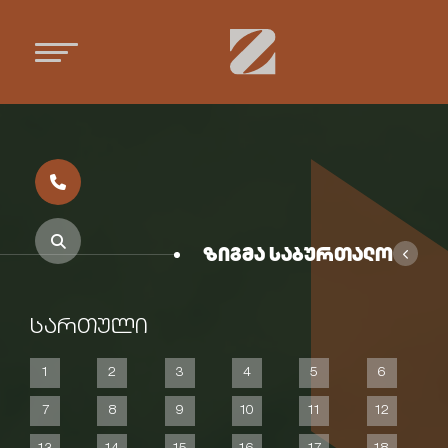
ზიგმა საბურთალო
სართული
1
2
3
4
5
6
7
8
9
10
11
12